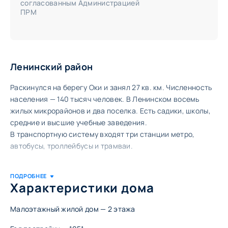
согласованным Администрацией
ПРМ
Ленинский район
Раскинулся на берегу Оки и занял 27 кв. км. Численность
населения — 140 тысяч человек. В Ленинском восемь
жилых микрорайонов и два поселка. Есть садики, школы,
средние и высшие учебные заведения.
В транспортную систему входят три станции метро,
автобусы, троллейбусы и трамваи.
Список кварталов района:
Характеристики дома
ул. Героя Самочкина 19—25
ул. Героя Самочкина, 20—28
ул. Героя Самочкина, 22а—28а
Малоэтажный жилой дом — ​2 этажа
ул. Дружбы 25—33
ул. Премудрова 17—33