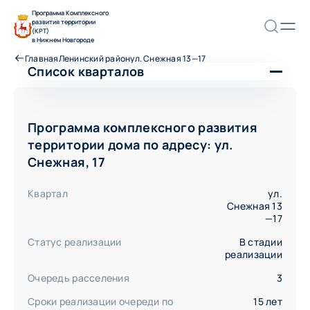
Программа Комплексного
развития территории
(КРТ)
в Нижнем Новгороде
Главная
Ленинский район
ул. Снежная 13—17
Список кварталов
Ленинский район
ул. Героя Самочкина 19—25
Программа комплексного развития
ул. Героя Самочкина, 20—28
территории дома по адресу: ул.
ул. Героя Самочкина, 22а—28а
Снежная, 17
ул. Дружбы 25—33
ул. Премудрова 17—33
Квартал
ул.
ул. Премудрова 23—29
Снежная 13
ул. Снежная 13—17
—17
ул. Снежная 3—9
Статус реализации
В стадии
ул. Снежная, 17а
реализации
ул. Энтузиастов, 1—3
ул. Энтузиастов, 5—9
Очередь расселения
3
Сроки реализации очереди по
15 лет