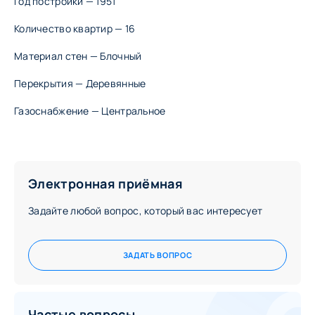
Год постройки — 1951
ул. Премудрова 23—29
ул. Снежная 13—17
Количество квартир — 16
ул. Снежная 3—9
Материал стен — Блочный
ул. Снежная, 17а
ул. Энтузиастов, 1—3
Перекрытия — Деревянные
ул. Энтузиастов, 5—9
ПОДРОБНЕЕ О КВАРТАЛЕ
Газоснабжение — Центральное
Электронная приёмная
Задайте любой вопрос, который вас интересует
ЗАДАТЬ ВОПРОС
Частые вопросы