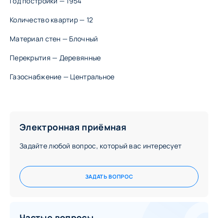
Год постройки — 1954
ул. Премудрова 23—29
ул. Снежная 13—17
Количество квартир — 12
ул. Снежная 3—9
Материал стен — Блочный
ул. Снежная, 17а
ул. Энтузиастов, 1—3
Перекрытия — Деревянные
ул. Энтузиастов, 5—9
ПОДРОБНЕЕ О КВАРТАЛЕ
Газоснабжение — Центральное
Электронная приёмная
Задайте любой вопрос, который вас интересует
ЗАДАТЬ ВОПРОС
Частые вопросы