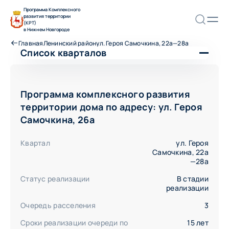
Программа Комплексного
развития территории
(КРТ)
в Нижнем Новгороде
Главная
Ленинский район
ул. Героя Самочкина, 22а—28а
Список кварталов
Ленинский район
ул. Героя Самочкина 19—25
Программа комплексного развития
ул. Героя Самочкина, 20—28
территории дома по адресу: ул. Героя
ул. Героя Самочкина, 22а—28а
Самочкина, 26а
ул. Дружбы 25—33
ул. Премудрова 17—33
Квартал
ул. Героя
ул. Премудрова 23—29
Самочкина, 22а
ул. Снежная 13—17
—28а
ул. Снежная 3—9
Статус реализации
В стадии
ул. Снежная, 17а
реализации
ул. Энтузиастов, 1—3
ул. Энтузиастов, 5—9
Очередь расселения
3
Сроки реализации очереди по
15 лет