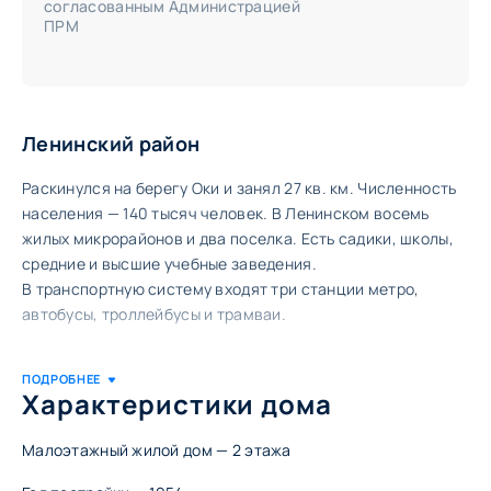
согласованным Администрацией
ПРМ
Ленинский район
Раскинулся на берегу Оки и занял 27 кв. км. Численность
населения — 140 тысяч человек. В Ленинском восемь
жилых микрорайонов и два поселка. Есть садики, школы,
средние и высшие учебные заведения.
В транспортную систему входят три станции метро,
автобусы, троллейбусы и трамваи.
Список кварталов района:
Характеристики дома
ул. Героя Самочкина 19—25
ул. Героя Самочкина, 20—28
ул. Героя Самочкина, 22а—28а
Малоэтажный жилой дом — ​2 этажа
ул. Дружбы 25—33
ул. Премудрова 17—33