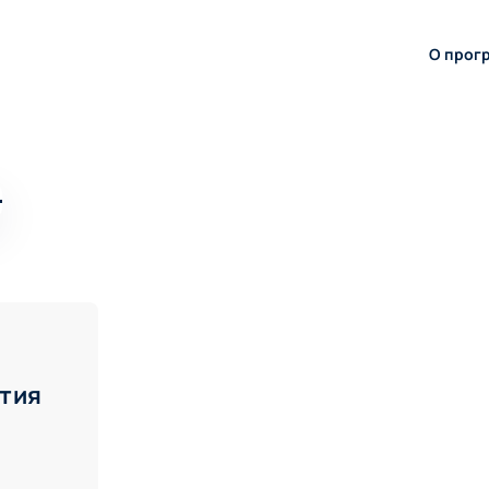
О прог
тия