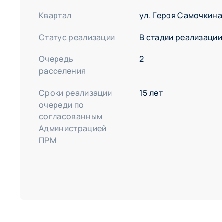
ул. Снежная 3—9
ул. Снежная, 17а
Квартал
ул. Героя Самочкина
ул. Энтузиастов, 1—3
Статус реализации
В стадии реализаци
ул. Энтузиастов, 5—9
Очередь
2
расселения
Сроки реализации
15 лет
очереди по
согласованным
Администрацией
ПРМ