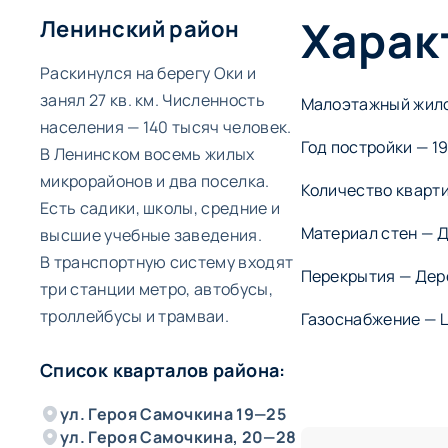
Харак
Ленинский район
Раскинулся на берегу Оки и
занял 27 кв. км. Численность
Малоэтажный жилой
населения — 140 тысяч человек.
Год постройки — 1
В Ленинском восемь жилых
микрорайонов и два поселка.
Количество кварти
Есть садики, школы, средние и
Материал стен — 
высшие учебные заведения.
В транспортную систему входят
Перекрытия — Де
три станции метро, автобусы,
троллейбусы и трамваи.
Газоснабжение — 
Список кварталов района:
ул. Героя Самочкина 19—25
ул. Героя Самочкина, 20—28