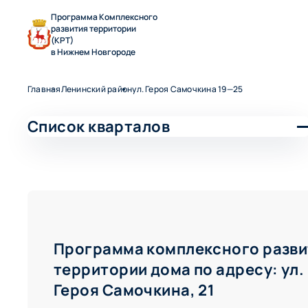
Программа Комплексного
развития территории
(КРТ)
в Нижнем Новгороде
Главная
Ленинский район
ул. Героя Самочкина 19—25
Список кварталов
Ленинский район
ул. Героя Самочкина 19—25
ул. Героя Самочкина, 20—28
ул. Героя Самочкина, 22а—28а
ул. Дружбы 25—33
Программа комплексного разви
ул. Премудрова 17—33
территории дома по адресу: ул.
ул. Премудрова 23—29
Героя Самочкина, 21
ул. Снежная 13—17