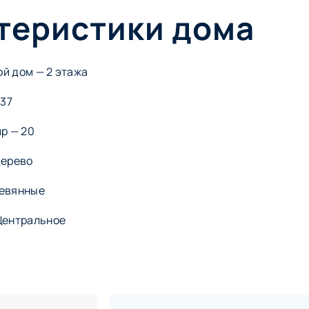
теристики дома
 дом — ​2 этажа
937
р — 20
Дерево
ревянные
Центральное