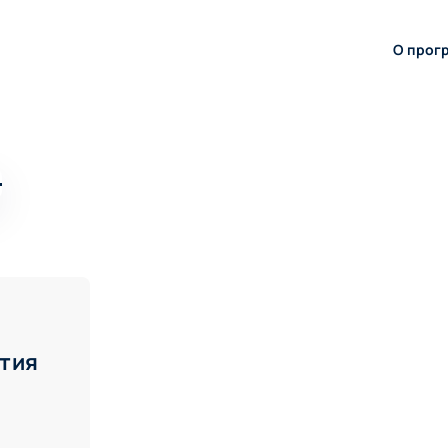
О прог
тия