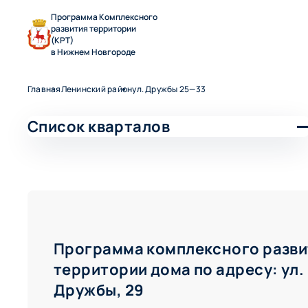
Программа Комплексного
развития территории
(КРТ)
в Нижнем Новгороде
Главная
Ленинский район
ул. Дружбы 25—33
Список кварталов
Ленинский район
ул. Героя Самочкина 19—25
ул. Героя Самочкина, 20—28
ул. Героя Самочкина, 22а—28а
ул. Дружбы 25—33
Программа комплексного разви
ул. Премудрова 17—33
территории дома по адресу: ул.
ул. Премудрова 23—29
Дружбы, 29
ул. Снежная 13—17