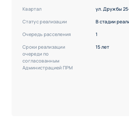
ул. Снежная 3—9
ул. Снежная, 17а
Квартал
ул. Дружбы 2
ул. Энтузиастов, 1—3
Статус реализации
В стадии реал
ул. Энтузиастов, 5—9
Очередь расселения
1
Сроки реализации
15 лет
очереди по
согласованным
Администрацией ПРМ