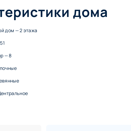
теристики дома
 дом — ​2 этажа
51
р — 8
Блочные
ревянные
Центральное