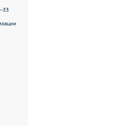
5—33
изации