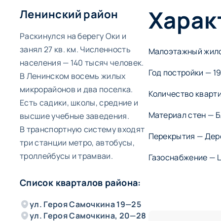
Харак
Ленинский район
Раскинулся на берегу Оки и
занял 27 кв. км. Численность
Малоэтажный жилой
населения — 140 тысяч человек.
Год постройки — 19
В Ленинском восемь жилых
микрорайонов и два поселка.
Количество кварти
Есть садики, школы, средние и
Материал стен — 
высшие учебные заведения.
В транспортную систему входят
Перекрытия — Де
три станции метро, автобусы,
троллейбусы и трамваи.
Газоснабжение — 
Список кварталов района:
ул. Героя Самочкина 19—25
ул. Героя Самочкина, 20—28